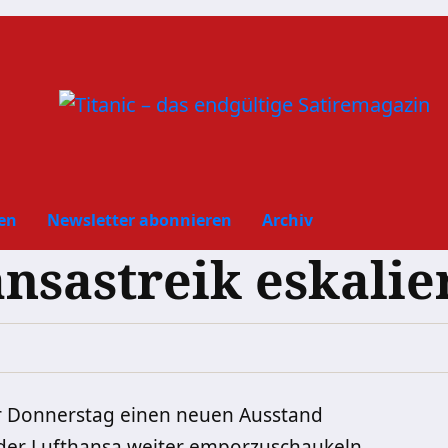
en
Newsletter abonnieren
Archiv
nsastreik eskalie
ür Donnerstag einen neuen Ausstand
i der Lufthansa weiter emporzuschaukeln.