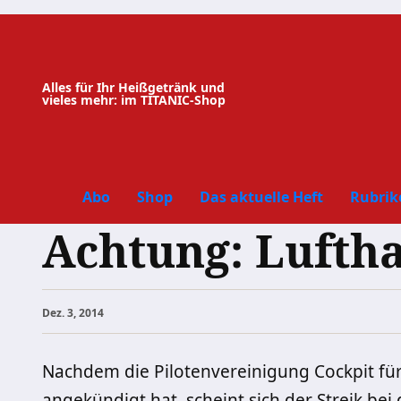
Zum
Inhalt
springen
Alles für Ihr Heißgetränk und
vieles mehr: im TITANIC-Shop
Abo
Shop
Das aktuelle Heft
Rubrik
Achtung: Luftha
Dez. 3, 2014
Nachdem die Pilotenvereinigung Cockpit f
angekündigt hat, scheint sich der Streik be