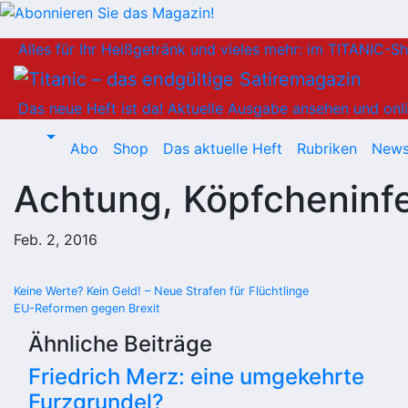
Zum
Alles für Ihr Heißgetränk und vieles mehr: im TITANIC-S
Inhalt
springen
Das neue Heft ist da!
Aktuelle Ausgabe ansehen und onli
Abo
Shop
Das aktuelle Heft
Rubriken
News
Achtung, Köpfcheninfe
Feb. 2, 2016
Beitragsnavigation
Keine Werte? Kein Geld! – Neue Strafen für Flüchtlinge
EU-Reformen gegen Brexit
Ähnliche Beiträge
Friedrich Merz: eine umgekehrte
Furzgrundel?