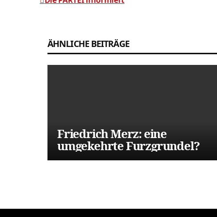
Die PARTEI informiert
Beitragsnavigation
ÄHNLICHE BEITRÄGE
Friedrich Merz: eine
umgekehrte Furzgrundel?