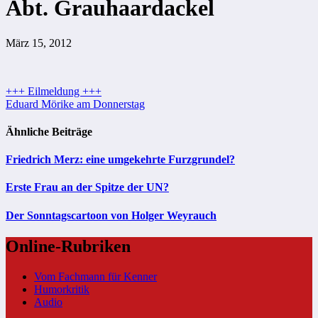
Abt. Grauhaardackel
März 15, 2012
Beitragsnavigation
+++ Eilmeldung +++
Eduard Mörike am Donnerstag
Ähnliche Beiträge
Friedrich Merz: eine umgekehrte Furzgrundel?
Erste Frau an der Spitze der UN?
Der Sonntagscartoon von Holger Weyrauch
Online-Rubriken
Vom Fachmann für Kenner
Humorkritik
Audio