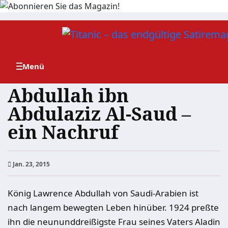
Zum
Inhalt
springen
Abdullah ibn
Abdulaziz Al-Saud –
ein Nachruf
Jan. 23, 2015
König
Lawrence
Abdullah von Saudi-Arabien ist
nach langem bewegten Leben hinüber. 1924 preßte
ihn die neununddreißigste Frau seines Vaters Aladin