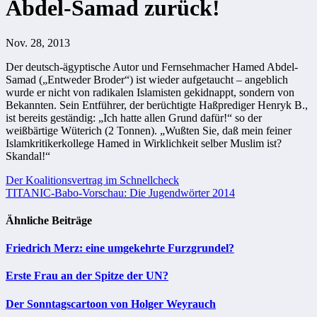
Abdel-Samad zurück!
Nov. 28, 2013
Der deutsch-ägyptische Autor und Fernsehmacher Hamed Abdel-
Samad („Entweder Broder“) ist wieder aufgetaucht – angeblich
wurde er nicht von radikalen Islamisten gekidnappt, sondern von
Bekannten. Sein Entführer, der berüchtigte Haßprediger Henryk B.,
ist bereits geständig: „Ich hatte allen Grund dafür!“ so der
weißbärtige Wüterich (2 Tonnen). „Wußten Sie, daß mein feiner
Islamkritikerkollege Hamed in Wirklichkeit selber Muslim ist?
Skandal!“
Beitragsnavigation
Der Koalitionsvertrag im Schnellcheck
TITANIC-Babo-Vorschau: Die Jugendwörter 2014
Ähnliche Beiträge
Friedrich Merz: eine umgekehrte Furzgrundel?
Erste Frau an der Spitze der UN?
Der Sonntagscartoon von Holger Weyrauch