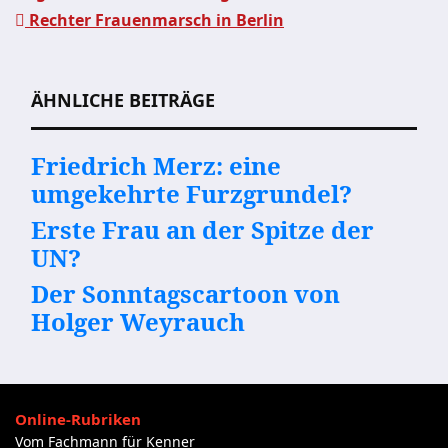
Beitragsnavigation
Rechter Frauenmarsch in Berlin
ÄHNLICHE BEITRÄGE
Friedrich Merz: eine
umgekehrte Furzgrundel?
Erste Frau an der Spitze der
UN?
Der Sonntagscartoon von
Holger Weyrauch
Online-Rubriken
Vom Fachmann für Kenner