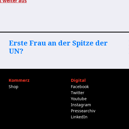
 weiter aus
Erste Frau an der Spitze der
UN?
Kommerz
Digital
Shop
Facebook
Twitter
Youtube
Instagram
Pressearchiv
LinkedIn