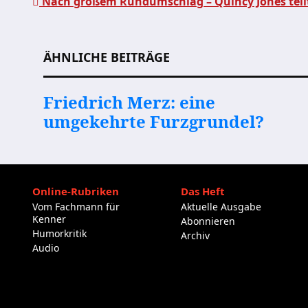
Nach großem Rundumschlag – Quincy Jones teilt
Beitragsnavigation
ÄHNLICHE BEITRÄGE
Friedrich Merz: eine
umgekehrte Furzgrundel?
Online-Rubriken
Das Heft
Vom Fachmann für
Aktuelle Ausgabe
Kenner
Abonnieren
Humorkritik
Archiv
Audio