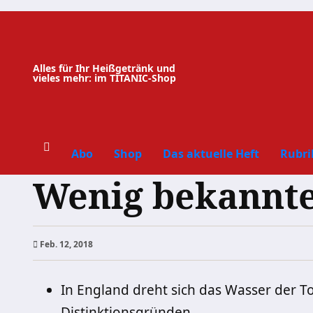
Zum
Inhalt
springen
Alles für Ihr Heißgetränk und
vieles mehr: im TITANIC-Shop
Abo
Shop
Das aktuelle Heft
Rubri
Wenig bekannte
Feb. 12, 2018
In England dreht sich das Wasser der T
Distinktionsgründen