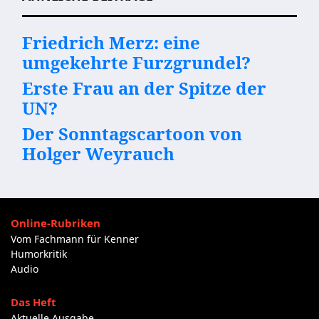
Friedrich Merz: eine
umgekehrte Furzgrundel?
Erste Frau an der Spitze der
UN?
Der Sonntagscartoon von
Holger Weyrauch
Online-Rubriken
Vom Fachmann für Kenner
Humorkritik
Audio
Das Heft
Aktuelle Ausgabe