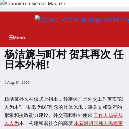
Zum
Inhalt
springen
杨洁篪与町村 贺其再次 任
日本外相!
Aug. 31, 2007
杨洁篪外长在仪式上指出，领事保护是外交工作落实“以
人为本”、“执政为民”理念的具体体现，事关党和政府的
形象和执政能力建设。外交部和驻外使领
工作人员要从
以人为
本、构建和谐社会的高度
本着对祖国和人民负责