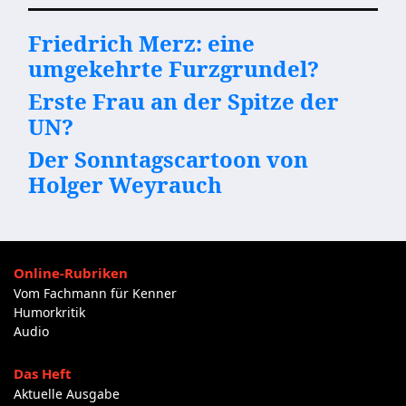
Friedrich Merz: eine
umgekehrte Furzgrundel?
Erste Frau an der Spitze der
UN?
Der Sonntagscartoon von
Holger Weyrauch
Online-Rubriken
Vom Fachmann für Kenner
Humorkritik
Audio
Das Heft
Aktuelle Ausgabe