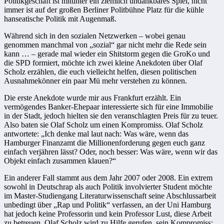
Politikgeschäft ist mitunter ein ziemlich undankbares Spiel, nicht
immer ist auf der großen Berliner Politbühne Platz für die kühle
hanseatische Politik mit Augenmaß.
Während sich in den sozialen Netzwerken – wobei genau
genommen manchmal von „sozial“ gar nicht mehr die Rede sein
kann … – gerade mal wieder ein Shitstorm gegen die GroKo und
die SPD formiert, möchte ich zwei kleine Anekdoten über Olaf
Scholz erzählen, die euch vielleicht helfen, diesen politischen
Ausnahmekönner ein paar Mü mehr verstehen zu können.
Die erste Anekdote wurde mir aus Frankfurt erzählt. Ein
vermögendes Banker-Ehepaar interessierte sich für eine Immobilie
in der Stadt, jedoch hielten sie den veranschlagten Preis für zu teuer.
Also baten sie Olaf Scholz um einen Kompromiss. Olaf Scholz
antwortete: „Ich denke mal laut nach: Was wäre, wenn das
Hamburger Finanzamt die Millionenforderung gegen euch ganz
einfach verjähren lässt? Oder, noch besser: Was wäre, wenn wir das
Objekt einfach zusammen klauen?“
Ein anderer Fall stammt aus dem Jahr 2007 oder 2008. Ein extrem
sowohl in Deutschrap als auch Politik involvierter Student möchte
im Master-Studiengang Literaturwissenschaft seine Abschlussarbeit
unbedingt über „Rap und Politik“ verfassen, an der Uni Hamburg
hat jedoch keine Professorin und kein Professor Lust, diese Arbeit
zu betreuen. Olaf Scholz wird zu Hilfe gerufen, sein Kompromiss: