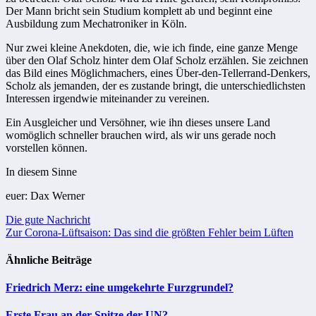
Der Mann bricht sein Studium komplett ab und beginnt eine
Ausbildung zum Mechatroniker in Köln.
Nur zwei kleine Anekdoten, die, wie ich finde, eine ganze Menge
über den Olaf Scholz hinter dem Olaf Scholz erzählen. Sie zeichnen
das Bild eines Möglichmachers, eines Über-den-Tellerrand-Denkers,
Scholz als jemanden, der es zustande bringt, die unterschiedlichsten
Interessen irgendwie miteinander zu vereinen.
Ein Ausgleicher und Versöhner, wie ihn dieses unsere Land
womöglich schneller brauchen wird, als wir uns gerade noch
vorstellen können.
In diesem Sinne
euer: Dax Werner
Beitragsnavigation
Die gute Nachricht
Zur Corona-Lüftsaison: Das sind die größten Fehler beim Lüften
Ähnliche Beiträge
Friedrich Merz: eine umgekehrte Furzgrundel?
Erste Frau an der Spitze der UN?