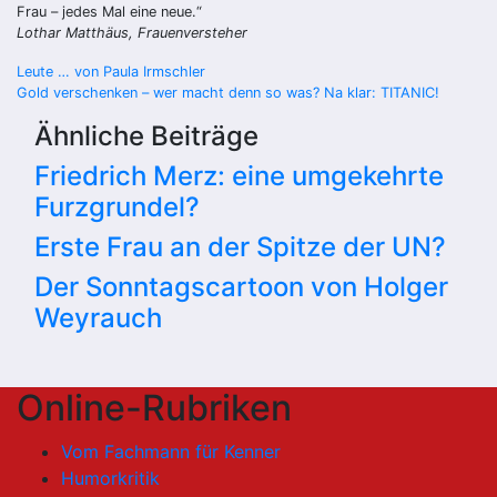
Frau – jedes Mal eine neue.“
Lothar Matthäus, Frauenversteher
Beitragsnavigation
Leute … von Paula Irmschler
Gold verschenken – wer macht denn so was? Na klar: TITANIC!
Ähnliche Beiträge
Friedrich Merz: eine umgekehrte
Furzgrundel?
Erste Frau an der Spitze der UN?
Der Sonntagscartoon von Holger
Weyrauch
Online-Rubriken
Vom Fachmann für Kenner
Humorkritik