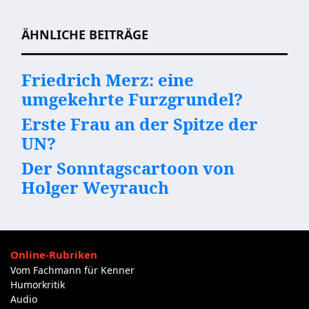
Beitragsnavigation
ÄHNLICHE BEITRÄGE
Friedrich Merz: eine
umgekehrte Furzgrundel?
Erste Frau an der Spitze der
UN?
Der Sonntagscartoon von
Holger Weyrauch
Online-Rubriken
Vom Fachmann für Kenner
Humorkritik
Audio