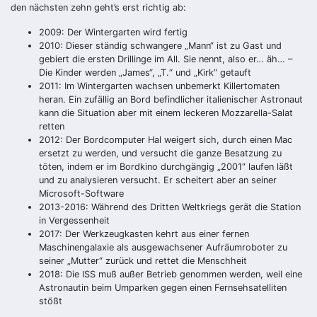
den nächsten zehn geht’s erst richtig ab:
2009:
Der Wintergarten wird fertig
2010:
Dieser ständig schwangere „Mann“ ist zu Gast und
gebiert die ersten Drillinge im All. Sie nennt, also er… äh… –
Die Kinder werden „James“, „T.“ und „Kirk“ getauft
2011:
Im Wintergarten wachsen unbemerkt Killertomaten
heran. Ein zufällig an Bord befindlicher italienischer Astronaut
kann die Situation aber mit einem leckeren Mozzarella-Salat
retten
2012:
Der Bordcomputer
Hal
weigert sich, durch einen Mac
ersetzt zu werden, und versucht die ganze Besatzung zu
töten, indem er im Bordkino durchgängig
„2001“
laufen läßt
und zu analysieren versucht. Er scheitert aber an seiner
Microsoft-Software
2013-2016:
Während des Dritten Weltkriegs gerät die Station
in Vergessenheit
2017:
Der Werkzeugkasten kehrt aus einer fernen
Maschinengalaxie als ausgewachsener Aufräumroboter zu
seiner „Mutter“ zurück und rettet die Menschheit
2018:
Die ISS muß außer Betrieb genommen werden, weil eine
Astronautin beim Umparken gegen einen Fernsehsatelliten
stößt