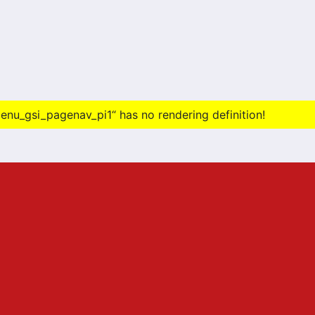
nu_gsi_pagenav_pi1“ has no rendering definition!