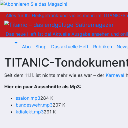
Zum
Alles für Ihr Heißgetränk und vieles mehr: im TITANIC-S
Inhalt
springen
Das neue Heft ist da!
Aktuelle Ausgabe ansehen und onli
Abo
Shop
Das aktuelle Heft
Rubriken
News
TITANIC-Tondokumen
Seit dem 11.11. ist nichts mehr wie es war – der
Karneval
h
Hier ein paar Ausschnitte als Mp3:
ssalon.mp3
284 K
bundeswehr.mp3
207 K
kdialekt.mp3
291 K