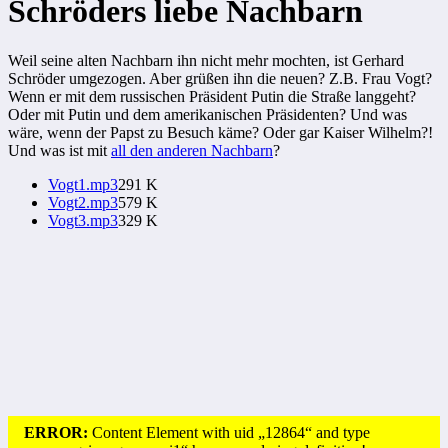
Schröders liebe Nachbarn
Weil seine alten Nachbarn ihn nicht mehr mochten, ist Gerhard
Schröder umgezogen. Aber grüßen ihn die neuen? Z.B. Frau Vogt?
Wenn er mit dem russischen Präsident Putin die Straße langgeht?
Oder mit Putin und dem amerikanischen Präsidenten? Und was
wäre, wenn der Papst zu Besuch käme? Oder gar Kaiser Wilhelm?!
Und was ist mit
all den anderen Nachbarn
?
Vogt1.mp3
291 K
Vogt2.mp3
579 K
Vogt3.mp3
329 K
ERROR:
Content Element with uid „12864“ and type