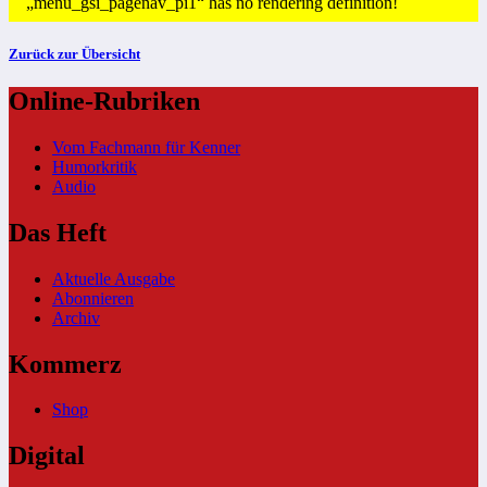
„menu_gsi_pagenav_pi1“ has no rendering definition!
Zurück zur Übersicht
Online-Rubriken
Vom Fachmann für Kenner
Humorkritik
Audio
Das Heft
Aktuelle Ausgabe
Abonnieren
Archiv
Kommerz
Shop
Digital