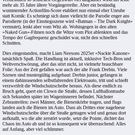
mehr als 35 Jahre ältere Vorgängerreihe. Aber ein beständig
wummernder Actionfilm-Score etabliert nun einmal eher Unruhe
statt Komik: Es schmiegt sich dann vielleicht die Parodie enger ans
Parodierte (in der Einstiegsszene wird »Batman – The Dark Knight«
vermutet), lenkt aber vom Witz ab. Wohingegen in den alten
»Naked Gun«-Filmen noch die Witze vom Plot ablenkten und das
Tempo der Gagfrequenz geschuldet war, nicht den schnellen
Schnitten.
Dies eingestanden, macht Liam Neesons 2025er »Nackte Kanone«
tatsächlich Spaß. Die Handlung ist aktuell, inklusive Tech-Bros und
Weltverschwörung, aber das stört nicht, ist vielmehr brauchbare
Folie: Aus der Zeit gefallen war auch der alte Frank Drebin. Viele
Szenen sind mustergültig aufgebaut: Drebin junior, gefangen in
einem dahinrasenden selbstfahrenden Elektroauto, tritt und schießt
verzweifelt die Windschutzscheibe heraus. Als diese endlich zu
Bruch geht, quert ein Clown die Straße, dessen Luftballontraube
sich Sekunden später im Wageninneren befindet. Nächster
Zebrastreifen: zwei Männer, die Bienenkörbe tragen, und flugs
landen auch die Bienen im Auto. Dass als Drittes eine nagelneue
Windschutzscheibe über die Straße getragen wird und genau dort
aufknallt, wo die alte zerstört wurde, setzt die Pointe, dichtet das
Chaos im Auto ab und ist so konsequent wie überraschend: Alles
auf Anfang, aber viel schlimmer.