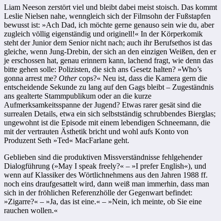
Liam Neeson zerstört viel und bleibt dabei meist stoisch. Das kommt
Leslie Nielsen nahe, wenngleich sich der Filmsohn der Fußstapfen
bewusst ist: »Ach Dad, ich möchte gerne genauso sein wie du, aber
zugleich völlig eigenständig und originell!« In der Körperkomik
steht der Junior dem Senior nicht nach; auch ihr Berufsethos ist das
gleiche, wenn Jung-Drebin, der sich an den einzigen Weißen, den er
je erschossen hat, genau erinnern kann, lachend fragt, wie denn das
bitte gehen solle: Polizisten, die sich ans Gesetz halten? »Who’s
gonna arrest me?
Other
cops?« Neu ist, dass die Kamera gern die
entscheidende Sekunde zu lang auf den Gags bleibt – Zugeständnis
ans gealterte Stammpublikum oder an die kurze
Aufmerksamkeitsspanne der Jugend? Etwas rarer gesät sind die
surrealen Details, etwa ein sich selbstständig schrubbendes Bierglas;
ungewohnt ist die Episode mit einem lebendigen Schneemann, die
mit der vertrauten Ästhetik bricht und wohl aufs Konto von
Produzent Seth »Ted« MacFarlane geht.
Geblieben sind die produktiven Missverständnisse fehlgehender
Dialogführung (»May I speak freely?« – »I prefer English«), und
wenn auf Klassiker des Wörtlichnehmens aus den Jahren 1988 ff.
noch eins draufgesattelt wird, dann weiß man immerhin, dass man
sich in der fröhlichen Referenzhölle der Gegenwart befindet:
»Zigarre?« – »Ja, das ist eine.« – »Nein, ich meinte, ob Sie eine
rauchen wollen.«