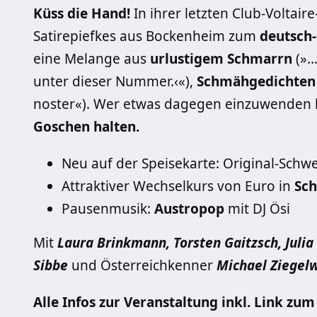
Küss die Hand!
In ihrer letzten Club-Volta
Satirepiefkes aus Bockenheim zum
deutsch
eine Melange aus
urlustigem Schmarrn
(»…
unter dieser Nummer.‹«),
Schmähgedichten
noster«). Wer etwas dagegen einzuwenden h
Goschen halten.
Neu auf der Speisekarte: Original-Schw
Attraktiver Wechselkurs von Euro in
Sch
Pausenmusik:
Austropop
mit DJ Ösi
Mit
Laura Brinkmann, Torsten Gaitzsch, Julia
Sibbe
und Österreichkenner
Michael Ziegel
Alle Infos zur Veranstaltung inkl. Link z