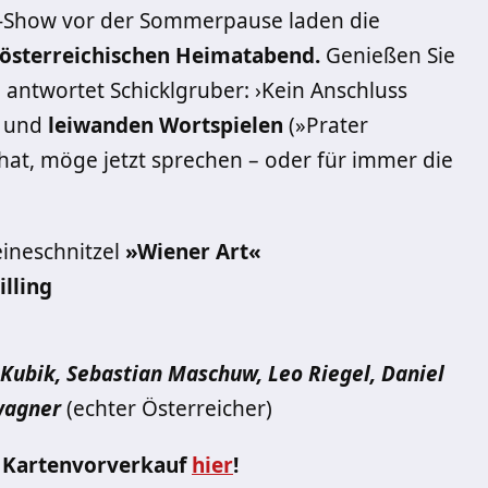
ire-Show vor der Sommerpause laden die
-österreichischen Heimatabend.
Genießen Sie
 antwortet Schicklgruber: ›Kein Anschluss
und
leiwanden Wortspielen
(»Prater
at, möge jetzt sprechen – oder für immer die
eineschnitzel
»Wiener Art«
illing
 Kubik, Sebastian Maschuw, Leo Riegel, Daniel
wagner
(echter Österreicher)
um Kartenvorverkauf
hier
!