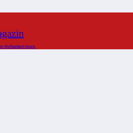
agazin
 Heftartikel lesen.