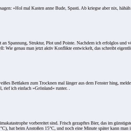
er sagen: »Hol mal Kasten anne Bude, Spasti. Ab kriegse aber nix, hähä
ist an Spannung, Struktur, Plot und Pointe. Nachdem ich erfolglos und 
: Wie genau man jetzt aktiv Konflikte entwickelt, das schreibt eigentl
ißes Bettlaken zum Trocknen mal länger aus dem Fenster hing, meldete
, rief ich einfach »Grönland« runter. .
makatastrophe vorbereitet sind. Frisch gezapftes Bier, das im günstigs
2°C), hat beim Anstoßen 15°C, und noch eine Minute später kann man in