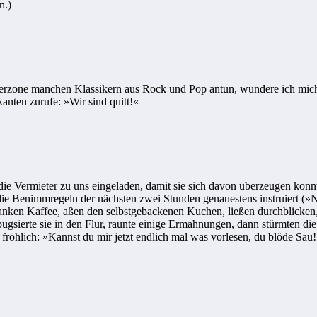
n.)
gerzone manchen Klassikern aus Rock und Pop antun, wundere ich mich
anten zurufe: »Wir sind quitt!«
die Vermieter zu uns eingeladen, damit sie sich davon überzeugen konn
die Benimmregeln der nächsten zwei Stunden genauestens instruiert (»
nken Kaffee, aßen den selbstgebackenen Kuchen, ließen durchblicken, da
gsierte sie in den Flur, raunte einige Ermahnungen, dann stürmten die
 fröhlich: »Kannst du mir jetzt endlich mal was vorlesen, du blöde Sa