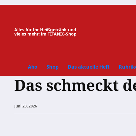
Zum
Inhalt
springen
Alles für Ihr Heißgetränk und
vieles mehr: im TITANIC-Shop
Abo
Shop
Das aktuelle Heft
Rubrik
Das schmeckt de
Juni 23, 2026