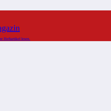
agazin
 Heftartikel lesen.