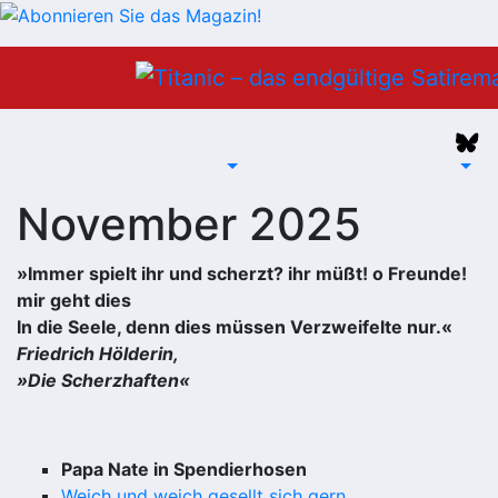
Zum
Inhalt
springen
November 2025
»Immer spielt ihr und scherzt? ihr müßt! o Freunde!
mir geht dies
In die Seele, denn dies müssen Verzweifelte nur.«
Friedrich Hölderin,
»Die Scherzhaften«
Papa Nate in Spendierhosen
Weich und weich gesellt sich gern