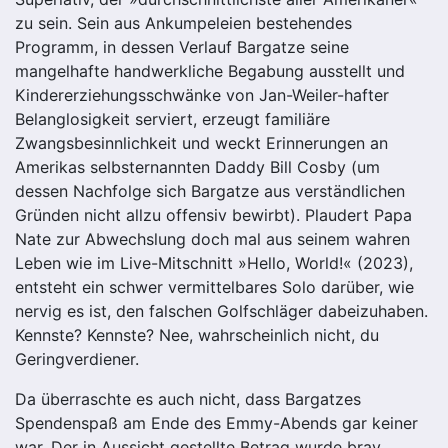
zu sein. Sein aus Ankumpeleien bestehendes
Programm, in dessen Verlauf Bargatze seine
mangelhafte handwerkliche Begabung ausstellt und
Kindererziehungsschwänke von Jan-Weiler-hafter
Belanglosigkeit serviert, erzeugt familiäre
Zwangsbesinnlichkeit und weckt Erinnerungen an
Amerikas selbsternannten Daddy Bill Cosby (um
dessen Nachfolge sich Bargatze aus verständlichen
Gründen nicht allzu offensiv bewirbt). Plaudert Papa
Nate zur Abwechslung doch mal aus seinem wahren
Leben wie im Live-Mitschnitt »Hello, World!« (2023),
entsteht ein schwer vermittelbares Solo darüber, wie
nervig es ist, den falschen Golfschläger dabeizuhaben.
Kennste? Kennste? Nee, wahrscheinlich nicht, du
Geringverdiener.
Da überraschte es auch nicht, dass Bargatzes
Spendenspaß am Ende des Emmy-Abends gar keiner
war. Der in Aussicht gestellte Betrag wurde brav