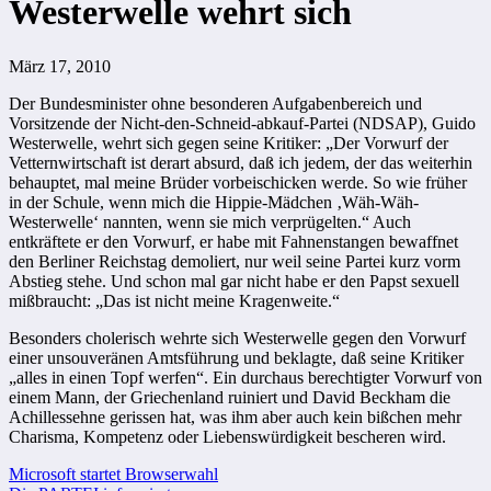
Westerwelle wehrt sich
März 17, 2010
Der Bundesminister ohne besonderen Aufgabenbereich und
Vorsitzende der Nicht-den-Schneid-abkauf-Partei (NDSAP), Guido
Westerwelle, wehrt sich gegen seine Kritiker: „Der Vorwurf der
Vetternwirtschaft ist derart absurd, daß ich jedem, der das weiterhin
behauptet, mal meine Brüder vorbeischicken werde. So wie früher
in der Schule, wenn mich die Hippie-Mädchen ‚Wäh-Wäh-
Westerwelle‘ nannten, wenn sie mich verprügelten.“ Auch
entkräftete er den Vorwurf, er habe mit Fahnenstangen bewaffnet
den Berliner Reichstag demoliert, nur weil seine Partei kurz vorm
Abstieg stehe. Und schon mal gar nicht habe er den Papst sexuell
mißbraucht: „Das ist nicht meine Kragenweite.“
Besonders cholerisch wehrte sich Westerwelle gegen den Vorwurf
einer unsouveränen Amtsführung und beklagte, daß seine Kritiker
„alles in einen Topf werfen“. Ein durchaus berechtigter Vorwurf von
einem Mann, der Griechenland ruiniert und David Beckham die
Achillessehne gerissen hat, was ihm aber auch kein bißchen mehr
Charisma, Kompetenz oder Liebenswürdigkeit bescheren wird.
Beitragsnavigation
Microsoft startet Browserwahl