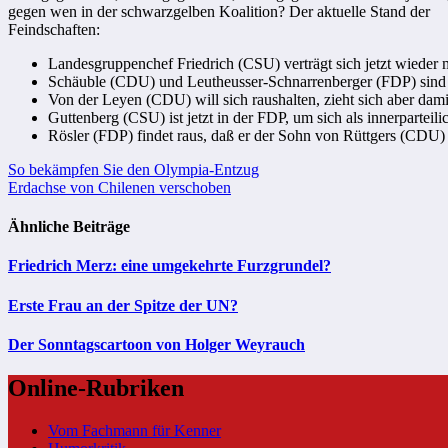
gegen wen in der schwarzgelben Koalition? Der aktuelle Stand der
Feindschaften:
Landesgruppenchef Friedrich (CSU) verträgt sich jetzt wieder
Schäuble (CDU) und Leutheusser-Schnarrenberger (FDP) sind 
Von der Leyen (CDU) will sich raushalten, zieht sich aber dami
Guttenberg (CSU) ist jetzt in der FDP, um sich als innerparteil
Rösler (FDP) findet raus, daß er der Sohn von Rüttgers (CDU) i
Beitragsnavigation
So bekämpfen Sie den Olympia-Entzug
Erdachse von Chilenen verschoben
Ähnliche Beiträge
Friedrich Merz: eine umgekehrte Furzgrundel?
Erste Frau an der Spitze der UN?
Der Sonntagscartoon von Holger Weyrauch
Online-Rubriken
Vom Fachmann für Kenner