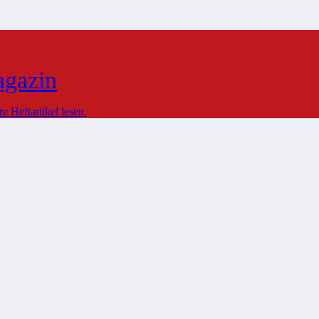
agazin
 Heftartikel lesen.