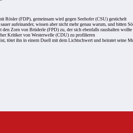
 mit Rösler (FDP), gemeinsam wird gegen Seehofer (CSU) gestichelt
sauer aufeinander, wissen aber nicht mehr genau warum, und bitten S
t den Zorn von Brüderle (FPD) zu, der sich ebenfalls raushalten wollte
icher Kritiker von Westerwelle (CDU) zu profilieren
st, tötet ihn in einem Duell mit dem Lichtschwert und heiratet seine M