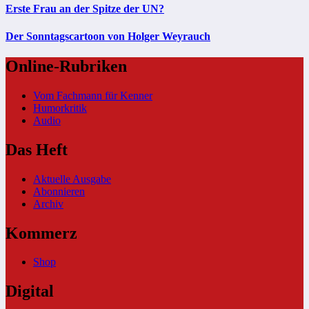
Erste Frau an der Spitze der UN?
Der Sonntagscartoon von Holger Weyrauch
Online-Rubriken
Vom Fachmann für Kenner
Humorkritik
Audio
Das Heft
Aktuelle Ausgabe
Abonnieren
Archiv
Kommerz
Shop
Digital