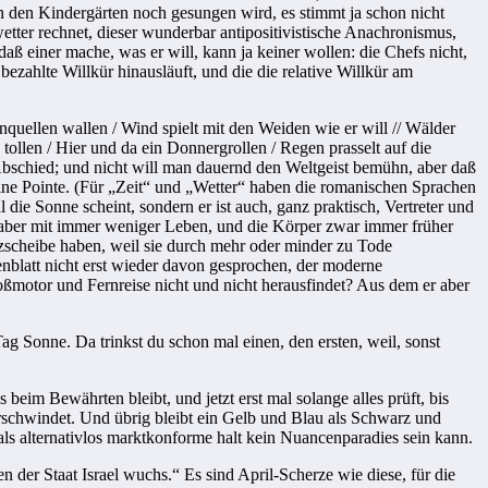
in den Kindergärten noch gesungen wird, es stimmt ja schon nicht
tter rechnet, dieser wunderbar antipositivistische Anachronismus,
ß einer mache, was er will, kann ja keiner wollen: die Chefs nicht,
zahlte Willkür hinausläuft, und die die relative Willkür am
quellen wallen / Wind spielt mit den Weiden wie er will // Wälder
 tollen / Hier und da ein Donnergrollen / Regen prasselt auf die
Abschied; und nicht will man dauernd den Weltgeist bemühn, aber daß
l eine Pointe. (Für „Zeit“ und „Wetter“ haben die romanischen Sprachen
 die Sonne scheint, sondern er ist auch, ganz praktisch, Vertreter und
, aber mit immer weniger Leben, und die Körper zwar immer früher
zscheibe haben, weil sie durch mehr oder minder zu Tode
nblatt nicht erst wieder davon gesprochen, der moderne
oßmotor und Fernreise nicht und nicht herausfindet? Aus dem er aber
Tag Sonne. Da trinkst du schon mal einen, den ersten, weil, sonst
eim Bewährten bleibt, und jetzt erst mal solange alles prüft, bis
 verschwindet. Und übrig bleibt ein Gelb und Blau als Schwarz und
als alternativlos marktkonforme halt kein Nuancenparadies sein kann.
n der Staat Israel wuchs.“ Es sind April-Scherze wie diese, für die