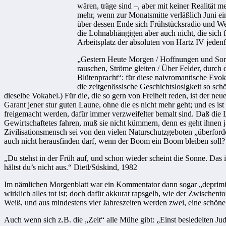
wären, träge sind –, aber mit keiner Realität 
mehr, wenn zur Monatsmitte verläßlich Juni ei
über dessen Ende sich Frühstücksradio und Wet
die Lohnabhängigen aber auch nicht, die sich 
Arbeitsplatz der absoluten von Hartz IV jedenf
„Gestern Heute Morgen / Hoffnungen und Sorgen
rauschen, Ströme gleiten / Über Felder, durch d
Blütenpracht“: für diese naivromantische Evok
die zeitgenössische Geschichtslosigkeit so sch
dieselbe Vokabel.) Für die, die so gern von Freiheit reden, ist der ne
Garant jener stur guten Laune, ohne die es nicht mehr geht; und es 
freigemacht werden, dafür immer verzweifelter bemalt sind. Daß die
Gewirtschaftetes fahren, muß sie nicht kümmern, denn es geht ihnen
Zivilisationsmensch sei von den vielen Naturschutzgeboten „überford
auch nicht herausfinden darf, wenn der Boom ein Boom bleiben soll?
„Du stehst in der Früh auf, und schon wieder scheint die Sonne. Das is
hältst du’s nicht aus.“ Dietl/Süskind, 1982
Im nämlichen Morgenblatt war ein Kommentator dann sogar „deprimiert“ 
wirklich alles tot ist; doch dafür akkurat rapsgelb, wie der Zwischent
Weiß, und aus mindestens vier Jahreszeiten werden zwei, eine schöne 
Auch wenn sich z.B. die „Zeit“ alle Mühe gibt: „Einst besiedelten Jud