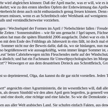
mehr wird abgleichen können: Daß der April mache, was er will, wie es 
nkehrt; wie zu den ersten ideellen Opfern der Erderwärmung das Aprilwe
terbericht denn auch nicht enthusiastisch genug freuen können. Denn da
freuen müssen, wenn es an Schreibtisch oder Werkbank auf wenigstens be
alls und verständlicherweise vorziehen.
 / Wechselspiel der Formen im April // Nebelschleier fallen / Freuden
ie Zeiten / Sonnenstrahlen – wie für uns gemacht // Igel tapsen, Füchse
ation hat man die späten Blumfeld 2006 ausgelacht. Dabei war es ein 
ön mit dem Ende des Frühlings als Jahreszeit in eins fällt, ist doch ma
ue Sommer nicht nur der Beweis dafür, daß da, wo sie hinlangen, nun mal
ist so begrüßenswert wie aussagekräftig, wenn immer länger Sommer ist
 Leut’ beim Cabriobewegen nichts Fleuchendes mehr auf der Windschut
 ja ähnlich; und hat ein Fachmann für Umweltpsychologisches im Morge
ert“? Weswegen er aus dem desaströsen Dreieck aus Schrottfleisch, Gr
t so deprimierend, Olga, das kannst du dir gar nicht vorstellen. Jeden 
angesichts einer Agrarministerin, die im wesentlichen will, daß alles b
on, als dessen Sinnbild wir den alten April gern begreifen, ja generell
und eine doofe, eine richtige und eine falsche. So wie die Demokratie 
en aus aller Welt arabisches Land. Sie schufen einfach Fakten, aus dene