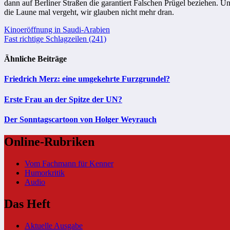
dann auf Berliner Straßen die garantiert Falschen Prügel beziehen
die Laune mal vergeht, wir glauben nicht mehr dran.
Beitragsnavigation
Kinoeröffnung in Saudi-Arabien
Fast richtige Schlagzeilen (241)
Ähnliche Beiträge
Friedrich Merz: eine umgekehrte Furzgrundel?
Erste Frau an der Spitze der UN?
Der Sonntagscartoon von Holger Weyrauch
Online-Rubriken
Vom Fachmann für Kenner
Humorkritik
Audio
Das Heft
Aktuelle Ausgabe