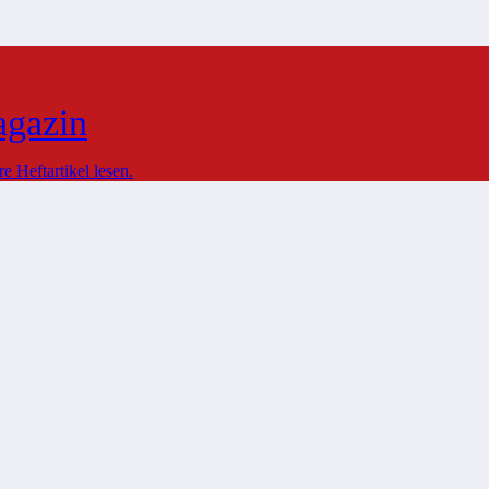
agazin
 Heftartikel lesen.