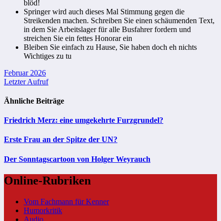
blöd!
Springer wird auch dieses Mal Stimmung gegen die
Streikenden machen. Schreiben Sie einen schäumenden Text,
in dem Sie Arbeitslager für alle Busfahrer fordern und
streichen Sie ein fettes Honorar ein
Bleiben Sie einfach zu Hause, Sie haben doch eh nichts
Wichtiges zu tu
Beitragsnavigation
Februar 2026
Letzter Aufruf
Ähnliche Beiträge
Friedrich Merz: eine umgekehrte Furzgrundel?
Erste Frau an der Spitze der UN?
Der Sonntagscartoon von Holger Weyrauch
Online-Rubriken
Vom Fachmann für Kenner
Humorkritik
Audio