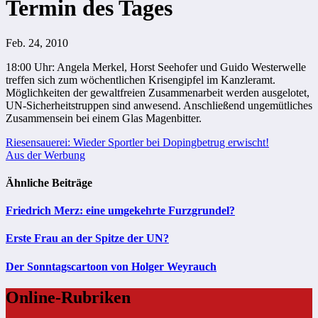
Termin des Tages
Feb. 24, 2010
18:00 Uhr: Angela Merkel, Horst Seehofer und Guido Westerwelle
treffen sich zum wöchentlichen Krisengipfel im Kanzleramt.
Möglichkeiten der gewaltfreien Zusammenarbeit werden ausgelotet,
UN-Sicherheitstruppen sind anwesend. Anschließend ungemütliches
Zusammensein bei einem Glas Magenbitter.
Beitragsnavigation
Riesensauerei: Wieder Sportler bei Dopingbetrug erwischt!
Aus der Werbung
Ähnliche Beiträge
Friedrich Merz: eine umgekehrte Furzgrundel?
Erste Frau an der Spitze der UN?
Der Sonntagscartoon von Holger Weyrauch
Online-Rubriken