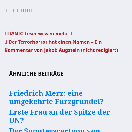
TITANIC-Leser wissen mehr
Der Terrorhorror hat einen Namen – Ein
Beitragsnavigation
Kommentar von Jakob Augstein (nicht redigiert)
ÄHNLICHE BEITRÄGE
Friedrich Merz: eine
umgekehrte Furzgrundel?
Erste Frau an der Spitze der
UN?
Der Sonntagscartoon von