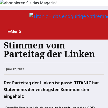
Zum
Inhalt
springen
Stimmen vom
Parteitag der Linken
Juni 12, 2017
Der Parteitag der Linken ist passé. TITANIC hat
Statements der wichtigsten Kommunisten
eingeholt:
„Persönlich bin ich durchaus bereit, mit der SPD