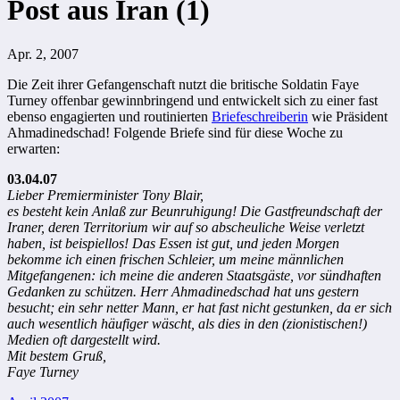
Post aus Iran (1)
Apr. 2, 2007
Die Zeit ihrer Gefangenschaft nutzt die britische Soldatin Faye
Turney offenbar gewinnbringend und entwickelt sich zu einer fast
ebenso engagierten und routinierten
Briefeschreiberin
wie Präsident
Ahmadinedschad! Folgende Briefe sind für diese Woche zu
erwarten:
03.04.07
Lieber Premierminister Tony Blair,
es besteht kein Anlaß zur Beunruhigung! Die Gastfreundschaft der
Iraner, deren Territorium wir auf so abscheuliche Weise verletzt
haben, ist beispiellos! Das Essen ist gut, und jeden Morgen
bekomme ich einen frischen Schleier, um meine männlichen
Mitgefangenen: ich meine die anderen Staatsgäste, vor sündhaften
Gedanken zu schützen. Herr Ahmadinedschad hat uns gestern
besucht; ein sehr netter Mann, er hat fast nicht gestunken, da er sich
auch wesentlich häufiger wäscht, als dies in den (zionistischen!)
Medien oft dargestellt wird.
Mit bestem Gruß,
Faye Turney