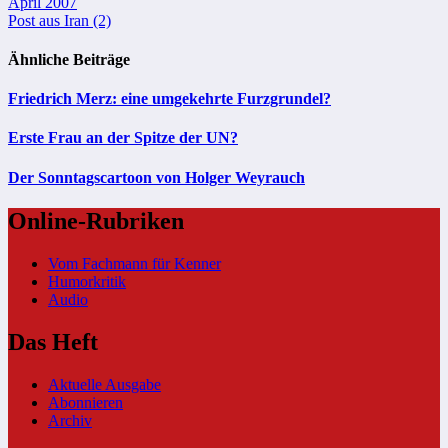
Beitragsnavigation
April 2007
Post aus Iran (2)
Ähnliche Beiträge
Friedrich Merz: eine umgekehrte Furzgrundel?
Erste Frau an der Spitze der UN?
Der Sonntagscartoon von Holger Weyrauch
Online-Rubriken
Vom Fachmann für Kenner
Humorkritik
Audio
Das Heft
Aktuelle Ausgabe
Abonnieren
Archiv