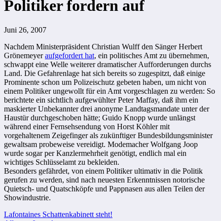
Politiker fordern auf
Juni 26, 2007
Nachdem Ministerpräsident Christian Wulff den Sänger Herbert
Grönemeyer
aufgefordert hat
, ein politisches Amt zu übernehmen,
schwappt eine Welle weiterer dramatischer Aufforderungen durchs
Land. Die Gefahrenlage hat sich bereits so zugespitzt, daß einige
Prominente schon um Polizeischutz gebeten haben, um nicht von
einem Politiker ungewollt für ein Amt vorgeschlagen zu werden: So
berichtete ein sichtlich aufgewühlter Peter Maffay, daß ihm ein
maskierter Unbekannter drei anonyme Landtagsmandate unter der
Haustür durchgeschoben hätte; Guido Knopp wurde unlängst
während einer Fernsehsendung von Horst Köhler mit
vorgehaltenem Zeigefinger als zukünftiger Bundesbildungsminister
gewaltsam probeweise vereidigt. Modemacher Wolfgang Joop
wurde sogar per Kanzlermehrheit genötigt, endlich mal ein
wichtiges Schlüsselamt zu bekleiden.
Besonders gefährdet, von einem Politiker ultimativ in die Politik
gerufen zu werden, sind nach neuesten Erkenntnissen notorische
Quietsch- und Quatschköpfe und Pappnasen aus allen Teilen der
Showindustrie.
Beitragsnavigation
Lafontaines Schattenkabinett steht!