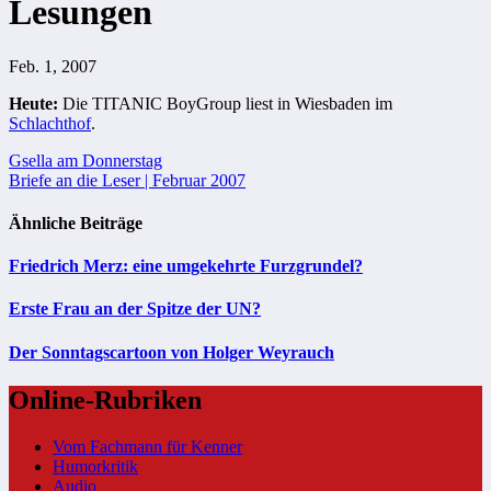
Lesungen
Feb. 1, 2007
Heute:
Die TITANIC BoyGroup liest in Wiesbaden im
Schlachthof
.
Beitragsnavigation
Gsella am Donnerstag
Briefe an die Leser | Februar 2007
Ähnliche Beiträge
Friedrich Merz: eine umgekehrte Furzgrundel?
Erste Frau an der Spitze der UN?
Der Sonntagscartoon von Holger Weyrauch
Online-Rubriken
Vom Fachmann für Kenner
Humorkritik
Audio