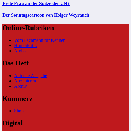
Erste Frau an der Spitze der UN?
Der Sonntagscartoon von Holger Weyrauch
Online-Rubriken
Vom Fachmann für Kenner
Humorkritik
Audio
Das Heft
Aktuelle Ausgabe
Abonnieren
Archiv
Kommerz
Shop
Digital