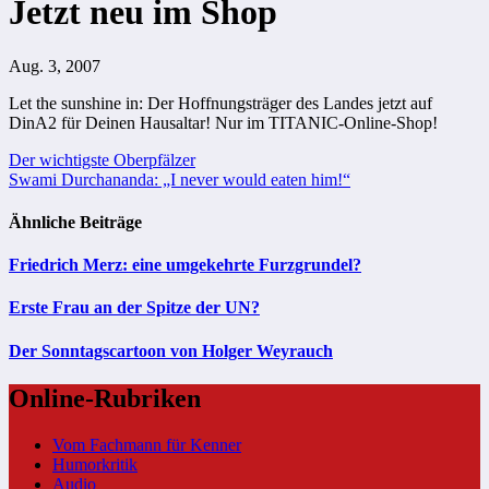
Jetzt neu im Shop
Aug. 3, 2007
Let the sunshine in: Der Hoffnungsträger des Landes jetzt auf
DinA2 für Deinen Hausaltar!
Nur im TITANIC-Online-Shop!
Beitragsnavigation
Der wichtigste Oberpfälzer
Swami Durchananda: „I never would eaten him!“
Ähnliche Beiträge
Friedrich Merz: eine umgekehrte Furzgrundel?
Erste Frau an der Spitze der UN?
Der Sonntagscartoon von Holger Weyrauch
Online-Rubriken
Vom Fachmann für Kenner
Humorkritik
Audio