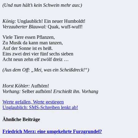
(Und nun hält’s kein Schwein mehr aus:)
König:
Unglaublich! Ein neuer Humboldt!
Verzauberter Blauwal:
Quak, wuff-wuff!
Viele Tiere essen Pflanzen,
Zu Musik da kann man tanzen,
Auf der Sonne ist es heiß.
Eins zwei drei vier fünf sechs sieben
Acht neun zehn elf zwölf dreiz …
(Aus dem Off: „Mei, was ein Scheißdreck!“)
Horst Köhler:
Aufhörn!
Vorhang:
Selber aufhörn!
Erschießt ihn. Vorhang
Beitragsnavigation
Werte gefallen, Werte gestiegen
Unglaublich: SMS-Schreiben lenkt ab!
Ähnliche Beiträge
Friedrich Merz: eine umgekehrte Furzgrundel?