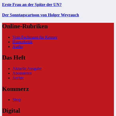
Erste Frau an der Spitze der UN?
Der Sonntagscartoon von Holger Weyrauch
Online-Rubriken
Vom Fachmann für Kenner
Humorkritik
Audio
Das Heft
Aktuelle Ausgabe
Abonnieren
Archiv
Kommerz
Shop
Digital