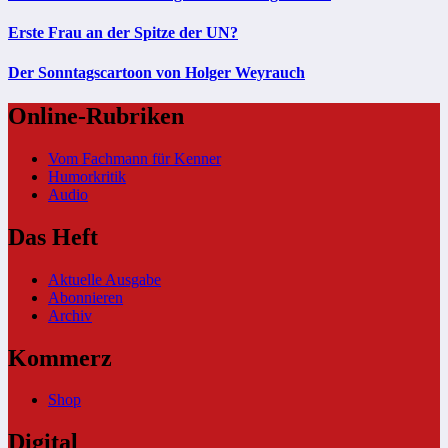
Erste Frau an der Spitze der UN?
Der Sonntagscartoon von Holger Weyrauch
Online-Rubriken
Vom Fachmann für Kenner
Humorkritik
Audio
Das Heft
Aktuelle Ausgabe
Abonnieren
Archiv
Kommerz
Shop
Digital