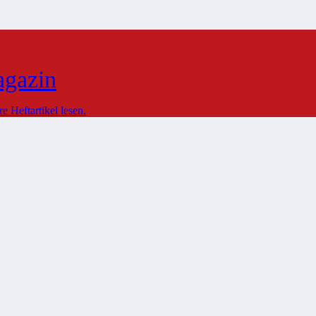
agazin
 Heftartikel lesen.