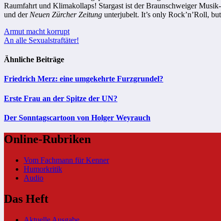
Raumfahrt und Klimakollaps! Stargast ist der Braunschweiger Musik-
und der
Neuen Zürcher Zeitung
unterjubelt. It’s only Rock’n’Roll, but
Beitragsnavigation
Armut macht korrupt
An alle Sexualstraftäter!
Ähnliche Beiträge
Friedrich Merz: eine umgekehrte Furzgrundel?
Erste Frau an der Spitze der UN?
Der Sonntagscartoon von Holger Weyrauch
Online-Rubriken
Vom Fachmann für Kenner
Humorkritik
Audio
Das Heft
Aktuelle Ausgabe