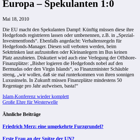
Europa – Spekulanten 1:0
Mai 18, 2010
Die EU macht den Spekulanten Dampf: Künftig müssen diese ihre
Hedgefonds registrieren lassen oder umbenennen, z.B. in „Spezial-
Investmentfonds“. Ebenfalls angedacht: Verhaltensregeln für
Hedgefonds-Manager. Diesen soll verboten werden, beim
Sekttrinken laut aufzustoßen oder Kleinanlegern im Bus keinen
Platz anzubieten. Diskutiert wird auch eine Verlegung der Offshore-
Finanzplätze: „Bisher logieren die Hedgefonds nobel auf den
Bermudas oder den Virgin Islands“, so Finanzminister Schäuble
streng, „wir wollen, daß sie mal runterkommen von ihren sonnigen
Luxusinseln. In Zukunft müssen Finanzplätze mindestens 50
Regentage pro Jahr aufweisen, basta!“
Beitragsnavigation
Islam-Konferenz wieder komplett
Große Ehre für Westerwelle
Ähnliche Beiträge
Friedrich Merz: eine umgekehrte Furzgrundel?
Erste Frau an der Spitze der UN?