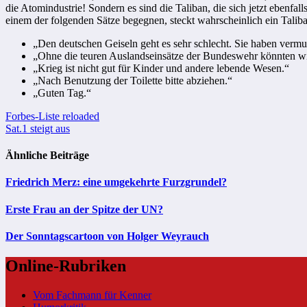
die Atomindustrie! Sondern es sind die Taliban, die sich jetzt ebenfall
einem der folgenden Sätze begegnen, steckt wahrscheinlich ein Taliban
„Den deutschen Geiseln geht es sehr schlecht. Sie haben vermu
„Ohne die teuren Auslandseinsätze der Bundeswehr könnten wir
„Krieg ist nicht gut für Kinder und andere lebende Wesen.“
„Nach Benutzung der Toilette bitte abziehen.“
„Guten Tag.“
Beitragsnavigation
Forbes-Liste reloaded
Sat.1 steigt aus
Ähnliche Beiträge
Friedrich Merz: eine umgekehrte Furzgrundel?
Erste Frau an der Spitze der UN?
Der Sonntagscartoon von Holger Weyrauch
Online-Rubriken
Vom Fachmann für Kenner