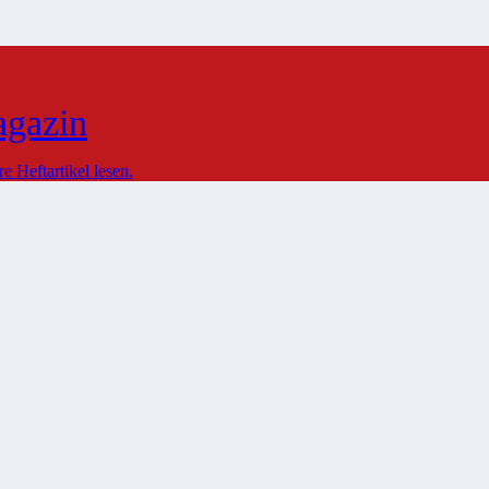
agazin
 Heftartikel lesen.