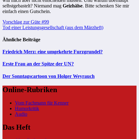
will mich aber nicht entscheiden müssen. Und warum überhaupt
selbstgebastelt? Niemand mag
Geizhälse
. Bitte schenken Sie mir
einfach einen Gutschein.
Beitragsnavigation
Vorschlag zur Güte #99
Tod einer Leistungsgesellschaft (aus dem Märzheft)
Ähnliche Beiträge
Friedrich Merz: eine umgekehrte Furzgrundel?
Erste Frau an der Spitze der UN?
Der Sonntagscartoon von Holger Weyrauch
Online-Rubriken
Vom Fachmann für Kenner
Humorkritik
Audio
Das Heft