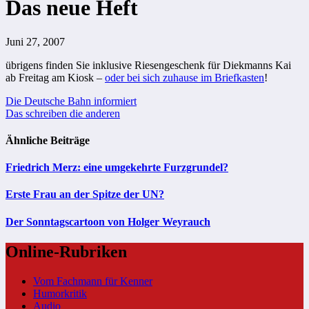
Das neue Heft
Juni 27, 2007
übrigens finden Sie inklusive Riesengeschenk für Diekmanns Kai
ab Freitag am Kiosk –
oder bei sich zuhause im Briefkasten
!
Beitragsnavigation
Die Deutsche Bahn informiert
Das schreiben die anderen
Ähnliche Beiträge
Friedrich Merz: eine umgekehrte Furzgrundel?
Erste Frau an der Spitze der UN?
Der Sonntagscartoon von Holger Weyrauch
Online-Rubriken
Vom Fachmann für Kenner
Humorkritik
Audio