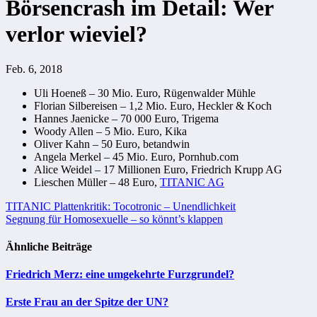
Börsencrash im Detail: Wer
verlor wieviel?
Feb. 6, 2018
Uli Hoeneß – 30 Mio. Euro, Rügenwalder Mühle
Florian Silbereisen – 1,2 Mio. Euro, Heckler & Koch
Hannes Jaenicke – 70 000 Euro, Trigema
Woody Allen – 5 Mio. Euro, Kika
Oliver Kahn – 50 Euro, betandwin
Angela Merkel – 45 Mio. Euro, Pornhub.com
Alice Weidel – 17 Millionen Euro, Friedrich Krupp AG
Lieschen Müller – 48 Euro,
TITANIC AG
Beitragsnavigation
TITANIC Plattenkritik: Tocotronic – Unendlichkeit
Segnung für Homosexuelle – so könnt’s klappen
Ähnliche Beiträge
Friedrich Merz: eine umgekehrte Furzgrundel?
Erste Frau an der Spitze der UN?