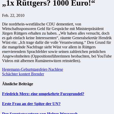
„1x Rüttgers? 1000 Euro!“
Feb. 22, 2010
Die nordrhein-westfälische CDU dementiert, von
Wirtschaftssponsoren Geld für Gespräche mit Ministerpräsident
Jürgen Rüttgers erhalten zu haben. „Wir haben alles versucht, doch
es gab einfach keine Interessenten“, räumte Generalsekretär Hendrik
Wüst ein: „Ich trage dafür die volle Verantwortung.“ Den Grund für
die mangelnde Nachfrage sieht Wüst vor allem in Rüttgers
enervierendem Sprachfehler sowie seinen zahlreichen peinlichen
Angewohnheiten (Oppositionsführerinnen beobachten, bei YouTube
Videos mit albernen Rumänenwitzen reinstellen).
Beitragsnavigation
Hegemann-Geburtstagsfeier-Nachlese
Schächter kontert Brender
Ähnliche Beiträge
Friedrich Merz: eine umgekehrte Furzgrundel?
Erste Frau an der Spitze der UN?
Der Sonntagscartoon von Holger Weyrauch