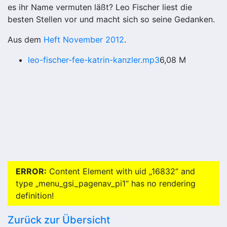
es ihr Name vermuten läßt? Leo Fischer liest die
besten Stellen vor und macht sich so seine Gedanken.
Aus dem
Heft November 2012
.
leo-fischer-fee-katrin-kanzler.mp3
6,08 M
ERROR:
Content Element with uid „16832“ and
type „menu_gsi_pagenav_pi1“ has no rendering
definition!
Zurück zur Übersicht