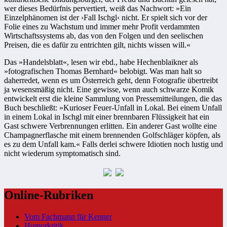
wer dieses Bedürfnis pervertiert, weiß das Nachwort: »Ein
Einzelphänomen ist der ›Fall Ischgl‹ nicht. Er spielt sich vor der
Folie eines zu Wachstum und immer mehr Profit verdammten
Wirtschaftssystems ab, das von den Folgen und den seelischen
Preisen, die es dafür zu entrichten gilt, nichts wissen will.«
Das »Handelsblatt«, lesen wir ebd., habe Hechenblaikner als
»fotografischen Thomas Bernhard« belobigt. Was man halt so
daherredet, wenn es um Österreich geht, denn Fotografie übertreibt
ja wesensmäßig nicht. Eine gewisse, wenn auch schwarze Komik
entwickelt erst die kleine Sammlung von Pressemitteilungen, die das
Buch beschließt: »Kurioser Feuer-Unfall in Lokal. Bei einem Unfall
in einem Lokal in Ischgl mit einer brennbaren Flüssigkeit hat ein
Gast schwere Verbrennungen erlitten. Ein anderer Gast wollte eine
Champagnerflasche mit einem brennenden Golfschläger köpfen, als
es zu dem Unfall kam.« Falls derlei schwere Idiotien noch lustig und
nicht wiederum symptomatisch sind.
Online-Rubriken
Vom Fachmann für Kenner
Humorkritik