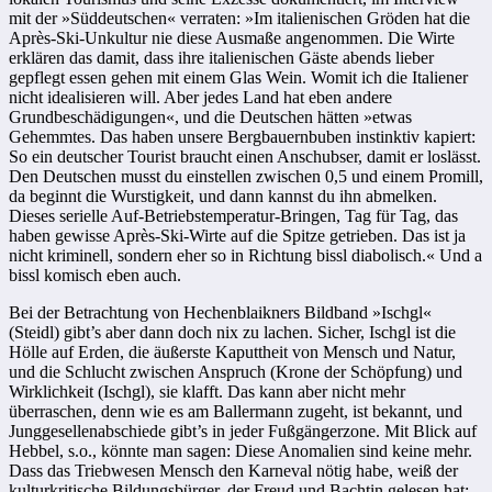
mit der »Süddeutschen« verraten: »Im italienischen Gröden hat die
Après-Ski-Unkultur nie diese Ausmaße angenommen. Die Wirte
erklären das damit, dass ihre italienischen Gäste abends lieber
gepflegt essen gehen mit einem Glas Wein. Womit ich die Italiener
nicht idealisieren will. Aber jedes Land hat eben andere
Grundbeschädigungen«, und die Deutschen hätten »etwas
Gehemmtes. Das haben unsere Bergbauernbuben instinktiv kapiert:
So ein deutscher Tourist braucht einen Anschubser, damit er loslässt.
Den Deutschen musst du einstellen zwischen 0,5 und einem Promill,
da beginnt die Wurstigkeit, und dann kannst du ihn abmelken.
Dieses serielle Auf-Betriebstemperatur-Bringen, Tag für Tag, das
haben gewisse Après-Ski-Wirte auf die Spitze getrieben. Das ist ja
nicht kriminell, sondern eher so in Richtung bissl diabolisch.« Und a
bissl komisch eben auch.
Bei der Betrachtung von Hechenblaikners Bildband »Ischgl«
(Steidl) gibt’s aber dann doch nix zu lachen. Sicher, Ischgl ist die
Hölle auf Erden, die äußerste Kaputtheit von Mensch und Natur,
und die Schlucht zwischen Anspruch (Krone der Schöpfung) und
Wirklichkeit (Ischgl), sie klafft. Das kann aber nicht mehr
überraschen, denn wie es am Ballermann zugeht, ist bekannt, und
Junggesellenabschiede gibt’s in jeder Fußgängerzone. Mit Blick auf
Hebbel, s.o., könnte man sagen: Diese Anomalien sind keine mehr.
Dass das Triebwesen Mensch den Karneval nötig habe, weiß der
kulturkritische Bildungsbürger, der Freud und Bachtin gelesen hat;