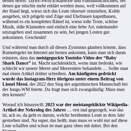
besten liefen: Taylor-Swift-Erklärtexte und Fußballnachrichten, bei
denen gar nüschts mehr erklärt werden muss, weil vollkommen auf
der Hand liegt, wieso sich das Leute obsessiv reinziehen, Kohle
ausgeben, sich prügeln und Züge und Ehefrauen kaputthauen,
während es ein komplettes Rätsel ist, wieso tolle Texte, schöne
Musik, süße Klamotten und einfach eine liebe Art, miteinander
umzugehen und zusammen zu sein, bei jungen Leuten gut
ankommen. Geschenkt!
Und während man durch all diesen Zynismus glauben könnte, dass
Rumnörgelei im Internet am besten ankommt, kann man sich daran
erinnern, dass das
meistgeguckte Youtube-Video der “Baby
Shark Dance”
ist. Macht nachdenklich, wenn man bedenkt, wie
schlecht wir unsere Meere und Meerestiere behandeln … Sollte man
mal einen Artikel drüber schreiben.
Am häufigsten gedrückt
wurde das Instagram-Herz übrigens unter einem Beitrag von
Lionel Messi
, der 2022 den Sieg der argentinischen Mannschaft bei
der Jungs-WM feierte. Da fragt man sich zwangsläufig: Muss man
den kennen?
Worauf ich hinauswill:
2023 war der meistangeklickte Wikipedia-
Artikel der Nekrolog des Jahres
… erst mal gegoogelt, was das
ist, ach so, da geht es darum, welche berühmten Leute in dem Jahr
gestorben sind. Na super, das heißt, man muss es wohl nur auf diese
Liste schaffen und schon ist man ganz oben mit dabei. Bei den
Sternen.