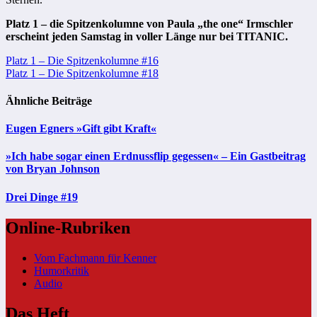
Platz 1 – die Spitzenkolumne von Paula „the one“ Irmschler
erscheint jeden Samstag in voller Länge nur bei TITANIC.
Beitragsnavigation
Platz 1 – Die Spitzenkolumne #16
Platz 1 – Die Spitzenkolumne #18
Ähnliche Beiträge
Eugen Egners »Gift gibt Kraft«
»Ich habe sogar einen Erdnussflip gegessen« – Ein Gastbeitrag
von Bryan Johnson
Drei Dinge #19
Online-Rubriken
Vom Fachmann für Kenner
Humorkritik
Audio
Das Heft