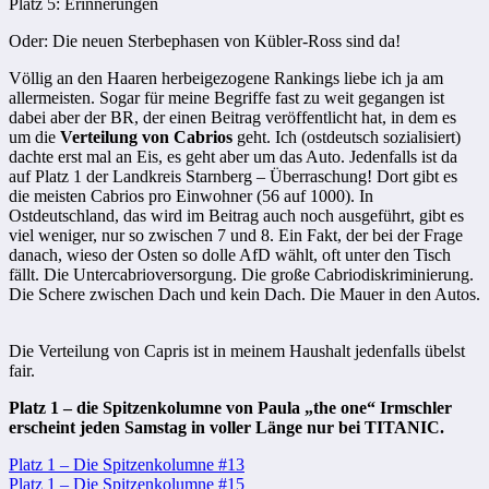
Platz 5: Erinnerungen
Oder: Die neuen Sterbephasen von Kübler-Ross sind da!
Völlig an den Haaren herbeigezogene Rankings liebe ich ja am
allermeisten. Sogar für meine Begriffe fast zu weit gegangen ist
dabei aber der BR, der einen Beitrag veröffentlicht hat, in dem es
um die
Verteilung von Cabrios
geht. Ich (ostdeutsch sozialisiert)
dachte erst mal an Eis, es geht aber um das Auto. Jedenfalls ist da
auf Platz 1 der Landkreis Starnberg – Überraschung! Dort gibt es
die meisten Cabrios pro Einwohner (56 auf 1000). In
Ostdeutschland, das wird im Beitrag auch noch ausgeführt, gibt es
viel weniger, nur so zwischen 7 und 8. Ein Fakt, der bei der Frage
danach, wieso der Osten so dolle AfD wählt, oft unter den Tisch
fällt. Die Untercabrioversorgung. Die große Cabriodiskriminierung.
Die Schere zwischen Dach und kein Dach. Die Mauer in den Autos.
Die Verteilung von Capris ist in meinem Haushalt jedenfalls übelst
fair.
Platz 1 – die Spitzenkolumne von Paula „the one“ Irmschler
erscheint jeden Samstag in voller Länge nur bei TITANIC.
Beitragsnavigation
Platz 1 – Die Spitzenkolumne #13
Platz 1 – Die Spitzenkolumne #15