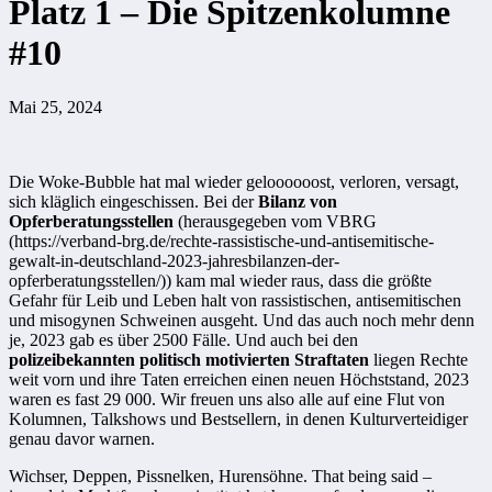
Platz 1 – Die Spitzenkolumne
#10
Mai 25, 2024
Die Woke-Bubble hat mal wieder geloooooost, verloren, versagt,
sich kläglich eingeschissen. Bei der
Bilanz von
Opferberatungsstellen
(herausgegeben vom VBRG
(https://verband-brg.de/rechte-rassistische-und-antisemitische-
gewalt-in-deutschland-2023-jahresbilanzen-der-
opferberatungsstellen/)) kam mal wieder raus, dass die größte
Gefahr für Leib und Leben halt von rassistischen, antisemitischen
und misogynen Schweinen ausgeht. Und das auch noch mehr denn
je, 2023 gab es über 2500 Fälle. Und auch bei den
polizeibekannten politisch motivierten Straftaten
liegen Rechte
weit vorn und ihre Taten erreichen einen neuen Höchststand, 2023
waren es fast 29 000. Wir freuen uns also alle auf eine Flut von
Kolumnen, Talkshows und Bestsellern, in denen Kulturverteidiger
genau davor warnen.
Wichser, Deppen, Pissnelken, Hurensöhne. That being said –