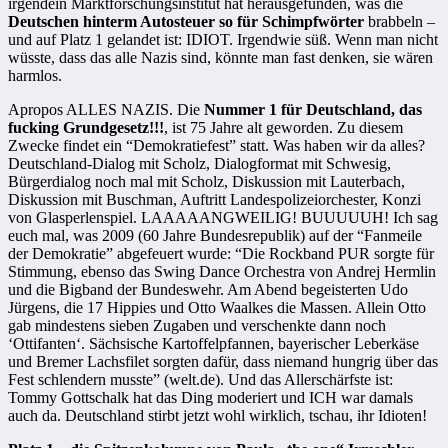
irgendein Marktforschungsinstitut hat herausgefunden, was die
Deutschen hinterm Autosteuer so für Schimpfwörter
brabbeln –
und auf Platz 1 gelandet ist: IDIOT. Irgendwie süß. Wenn man nicht
wüsste, dass das alle Nazis sind, könnte man fast denken, sie wären
harmlos.
Apropos ALLES NAZIS. Die
Nummer 1 für Deutschland, das
fucking Grundgesetz!!!
, ist 75 Jahre alt geworden. Zu diesem
Zwecke findet ein “Demokratiefest” statt. Was haben wir da alles?
Deutschland-Dialog mit Scholz, Dialogformat mit Schwesig,
Bürgerdialog noch mal mit Scholz, Diskussion mit Lauterbach,
Diskussion mit Buschman, Auftritt Landespolizeiorchester, Konzi
von Glasperlenspiel. LAAAAANGWEILIG! BUUUUUH! Ich sag
euch mal, was 2009 (60 Jahre Bundesrepublik) auf der “Fanmeile
der Demokratie” abgefeuert wurde: “Die Rockband PUR sorgte für
Stimmung, ebenso das Swing Dance Orchestra von Andrej Hermlin
und die Bigband der Bundeswehr. Am Abend begeisterten Udo
Jürgens, die 17 Hippies und Otto Waalkes die Massen. Allein Otto
gab mindestens sieben Zugaben und verschenkte dann noch
‘Ottifanten‘. Sächsische Kartoffelpfannen, bayerischer Leberkäse
und Bremer Lachsfilet sorgten dafür, dass niemand hungrig über das
Fest schlendern musste” (welt.de). Und das Allerschärfste ist:
Tommy Gottschalk hat das Ding moderiert und ICH war damals
auch da. Deutschland stirbt jetzt wohl wirklich, tschau, ihr Idioten!