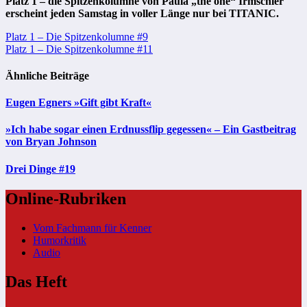
Platz 1 – die Spitzenkolumne von Paula „the one“ Irmschler
erscheint jeden Samstag in voller Länge nur bei TITANIC.
Beitragsnavigation
Platz 1 – Die Spitzenkolumne #9
Platz 1 – Die Spitzenkolumne #11
Ähnliche Beiträge
Eugen Egners »Gift gibt Kraft«
»Ich habe sogar einen Erdnussflip gegessen« – Ein Gastbeitrag
von Bryan Johnson
Drei Dinge #19
Online-Rubriken
Vom Fachmann für Kenner
Humorkritik
Audio
Das Heft