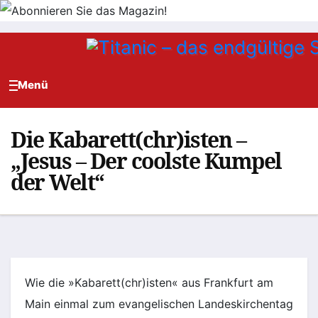
Zum
Inhalt
springen
Die Kabarett(chr)isten –
„Jesus – Der coolste Kumpel
der Welt“
Wie die »Kabarett(chr)isten« aus Frankfurt am
Main einmal zum evangelischen Landeskirchen­tag