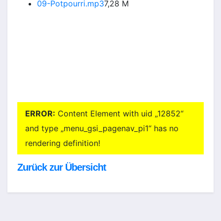
09-Potpourri.mp3
7,28 M
ERROR:
Content Element with uid „12852“
and type „menu_gsi_pagenav_pi1“ has no
rendering definition!
Zurück zur Übersicht