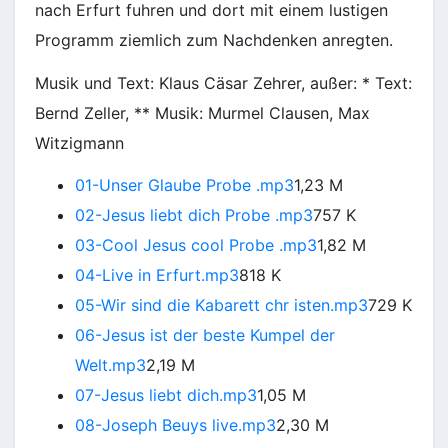
nach Erfurt fuhren und dort mit einem lustigen
Programm ziemlich zum Nachdenken anregten.
Musik und Text: Klaus Cäsar Zehrer, außer: * Text:
Bernd Zeller, ** Musik: Murmel Clausen, Max
Witzigmann
01-Unser Glaube Probe .mp3
1,23 M
02-Jesus liebt dich Probe .mp3
757 K
03-Cool Jesus cool Probe .mp3
1,82 M
04-Live in Erfurt.mp3
818 K
05-Wir sind die Kabarett chr isten.mp3
729 K
06-Jesus ist der beste Kumpel der
Welt.mp3
2,19 M
07-Jesus liebt dich.mp3
1,05 M
08-Joseph Beuys live.mp3
2,30 M