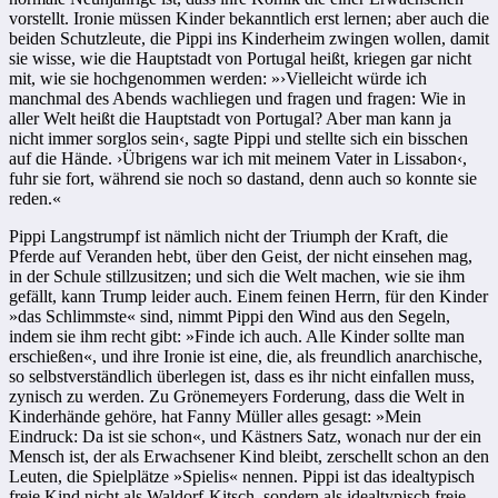
vorstellt. Ironie müssen Kinder bekanntlich erst lernen; aber auch die
beiden Schutzleute, die Pippi ins Kinderheim zwingen wollen, damit
sie wisse, wie die Hauptstadt von Portugal heißt, kriegen gar nicht
mit, wie sie hochgenommen werden: »›Vielleicht würde ich
manchmal des Abends wachliegen und fragen und fragen: Wie in
aller Welt heißt die Hauptstadt von Portugal? Aber man kann ja
nicht immer sorglos sein‹, sagte Pippi und stellte sich ein bisschen
auf die Hände. ›Übrigens war ich mit meinem Vater in Lissabon‹,
fuhr sie fort, während sie noch so dastand, denn auch so konnte sie
reden.«
Pippi Langstrumpf ist nämlich nicht der Triumph der Kraft, die
Pferde auf Veranden hebt, über den Geist, der nicht einsehen mag,
in der Schule stillzusitzen; und sich die Welt machen, wie sie ihm
gefällt, kann Trump leider auch. Einem feinen Herrn, für den Kinder
»das Schlimmste« sind, nimmt Pippi den Wind aus den Segeln,
indem sie ihm recht gibt: »Finde ich auch. Alle Kinder sollte man
erschießen«, und ihre Ironie ist eine, die, als freundlich anarchische,
so selbstverständlich überlegen ist, dass es ihr nicht einfallen muss,
zynisch zu werden. Zu Grönemeyers Forderung, dass die Welt in
Kinderhände gehöre, hat Fanny Müller alles gesagt: »Mein
Eindruck: Da ist sie schon«, und Kästners Satz, wonach nur der ein
Mensch ist, der als Erwachsener Kind bleibt, zerschellt schon an den
Leuten, die Spielplätze »Spielis« nennen. Pippi ist das idealtypisch
freie Kind nicht als Waldorf-Kitsch, sondern als idealtypisch freie